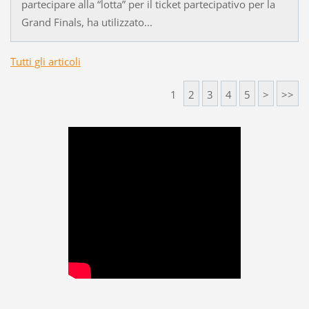
partecipare alla “lotta” per il ticket partecipativo per la
Grand Finals, ha utilizzato...
Tutti gli articoli
1
2
3
4
5
>
>>