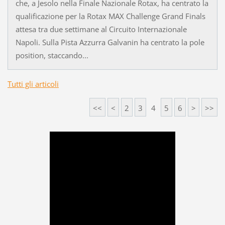
che, a Jesolo nella Finale Nazionale Rotax, ha centrato la
qualificazione per la Rotax MAX Challenge Grand Finals
attesa tra due settimane al Circuito Internazionale
Napoli. Sulla Pista Azzurra Galvanin ha centrato la pole
position, staccando...
Tutti gli articoli
<<
<
2
3
4
5
6
>
>>