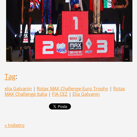
Tag
:
elia Galvanin
|
Rotax MAX Challenge Euro Trophy
|
Rotax
MAX Challenge Italia
|
FIA CEZ
|
Elia Galvanin
« Indietro