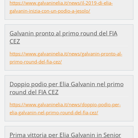
https://www.galvaninelia.it/news/il-2019-di-elia-
galvanin-inizia-con-un-podio-a-jesolo/
Galvanin pronto al primo round del FIA
CEZ
https://www.galvaninelia.it/news/galvanin-pronto-al-
primo-round-del-fia-cez/
Doppio podio per Elia Galvanin nel primo
round del FIA CEZ
https://www.galvaninelia.it/news/doppio-podio-per-
elia-galvanin-nel-primo-round-del-fia-cez/
Prima vittoria per Elia Galvanin in Senior