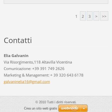
1
2
3
>
>>
Contatti
Elia Galvanin
Via Risorgimento,118 Altavilla Vicentina
Comunicazione: +39 391 749 2626
Marketing & Management: + 39 320 643 6178
galvanin
elia16@g
mail.com
© 2010 Tutti i diritti riservati.
Crea un sito web gratis