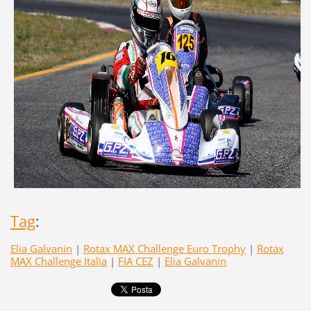
Tag
:
Elia Galvanin
|
Rotax MAX Challenge Euro Trophy
|
Rotax
MAX Challenge Italia
|
FIA CEZ
|
Elia Galvanin