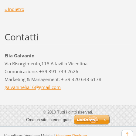
« Indietro
Contatti
Elia Galvanin
Via Risorgimento,118 Altavilla Vicentina
Comunicazione: +39 391 749 2626
Marketing & Management: + 39 320 643 6178
galvanin
elia16@g
mail.com
© 2010 Tutti i diritti riservati.
Crea un sito internet gratis
Visualizza:
Versione Mobile
|
Versione Desktop