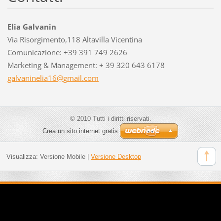
Elia Galvanin
Via Risorgimento,118 Altavilla Vicentina
Comunicazione: +39 391 749 2626
Marketing & Management: + 39 320 643 6178
galvanin
elia16@g
mail.com
© 2010 Tutti i diritti riservati.
Crea un sito internet gratis
Visualizza:
Versione Mobile
|
Versione Desktop