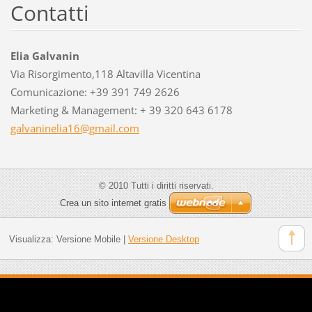
Contatti
Elia Galvanin
Via Risorgimento,118 Altavilla Vicentina
Comunicazione: +39 391 749 2626
Marketing & Management: + 39 320 643 6178
galvanin
elia16@g
mail.com
© 2010 Tutti i diritti riservati.
Crea un sito internet gratis
Visualizza:
Versione Mobile
|
Versione Desktop